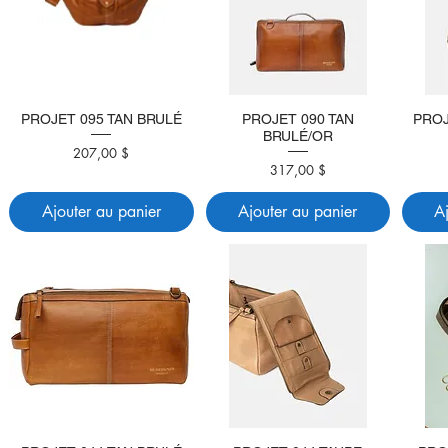
PROJET 095 TAN BRULÉ
PROJET 090 TAN
PROJ
BRULÉ/OR
Prix
207,00 $
Prix
317,00 $
Ajouter au panier
Ajouter au panier
A