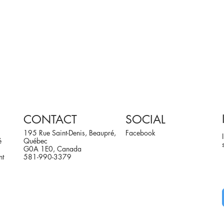
CONTACT
SOCIAL
195 Rue Saint-Denis, Beaupré,
Facebook
é
Québec
G0A 1E0, Canada
nt
581-990-3379