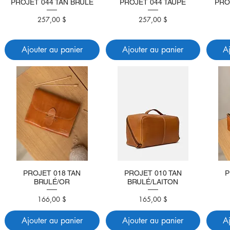
PROJET 044 TAN BRULÉ
PROJET 044 TAUPE
PRO
Prix
Prix
257,00 $
257,00 $
Ajouter au panier
Ajouter au panier
A
PROJET 018 TAN
PROJET 010 TAN
P
BRULÉ/OR
BRULÉ/LAITON
Prix
Prix
166,00 $
165,00 $
Ajouter au panier
Ajouter au panier
A