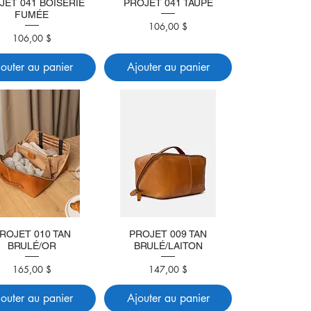
JET 041 BOISERIE
PROJET 041 TAUPE
FUMÉE
Prix
106,00 $
Prix
106,00 $
jouter au panier
Ajouter au panier
ROJET 010 TAN
PROJET 009 TAN
BRULÉ/OR
BRULÉ/LAITON
Prix
Prix
165,00 $
147,00 $
jouter au panier
Ajouter au panier