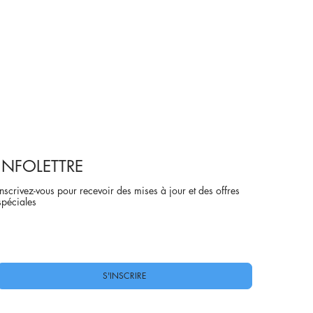
INFOLETTRE
Inscrivez-vous pour recevoir des mises à jour et des offres
spéciales
Oui, abonnez-moi à votre newsletter.
*
S'INSCRIRE