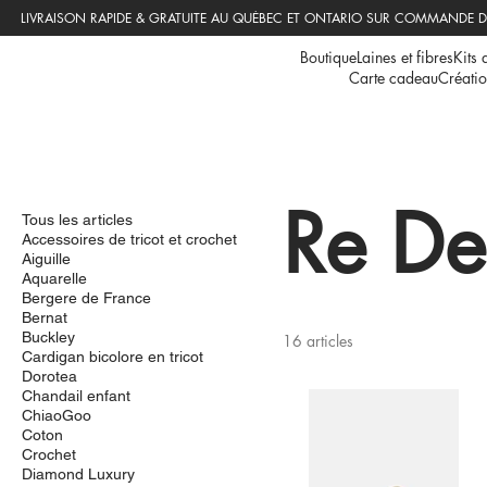
Boutique
Laines et fibres
Kits 
Carte cadeau
Créatio
Re De
Tous les articles
Accessoires de tricot et crochet
Aiguille
Aquarelle
Bergere de France
Bernat
Buckley
16 articles
Cardigan bicolore en tricot
Dorotea
Chandail enfant
ChiaoGoo
Coton
Crochet
Diamond Luxury