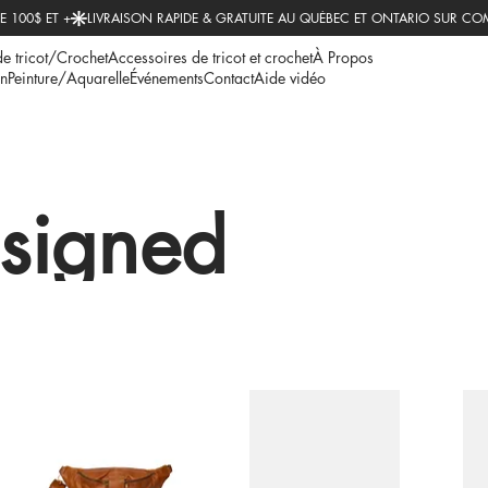
de tricot/Crochet
Accessoires de tricot et crochet
À Propos
n
Peinture/Aquarelle
Événements
Contact
Aide vidéo
signed