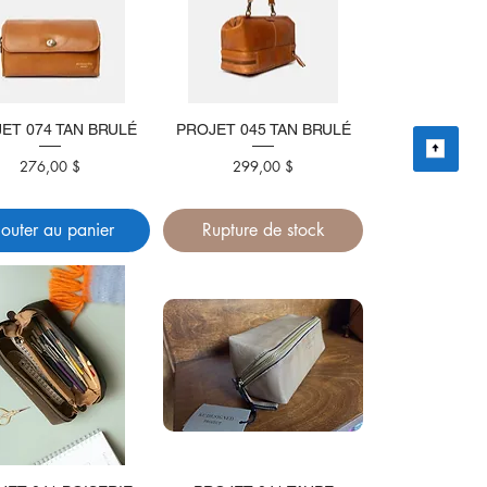
ET 074 TAN BRULÉ
PROJET 045 TAN BRULÉ
Prix
Prix
276,00 $
299,00 $
jouter au panier
Rupture de stock