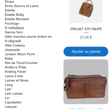
Drops
Entre Soeurs et Laine
Estelle
Estelle Bulky
Estelle Worsted
Feutrage
fil métallique
PROJET 070 TAUPE
Genna Yarn
Gilet manche courte enfant en
Prix
27,00 $
fil dégradé
Idée Cadeau
Jaspeada
Ajouter au panier
Juniper Moon Farm
Katia
Kits de Tricot/Crochet
Knitter's Pride
Knitting Fever
Laine à bas
Laines et fibres
Lang
Lelo
Lelo Laines
Lin
Liquidation
Liseuse