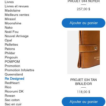
PROJET 044 NOYER
Livres
Livres et revues
Prix
257,00 $
Madolaine
Meilleurs ventes
Mirasol
Ajouter au panier
Moonshine
Nako
Noël Fou
Nouvel Arrivage
Opal
Paillettes
Patons
Phildar
Pingouin
POMPOM
Promotion
Promotion Infolettre
Queensland
Re Designed
PROJET 034 TAN
RedHeart
BRULÉ/OR
Rico
Prix
Ricorumi DK
118,00 $
Rowan
Sac coton
Ajouter au panier
Sac en cuir