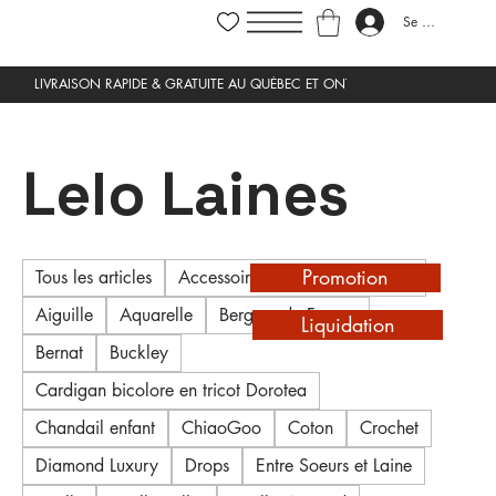
Se connecter
Lelo Laines
Promotion
Tous les articles
Accessoires de tricot et crochet
Aiguille
Aquarelle
Bergere de France
Liquidation
Bernat
Buckley
Cardigan bicolore en tricot Dorotea
Chandail enfant
ChiaoGoo
Coton
Crochet
Diamond Luxury
Drops
Entre Soeurs et Laine