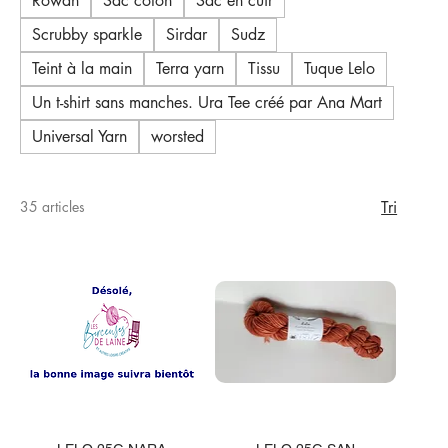
Rowan
Sac coton
Sac en cuir
Scrubby sparkle
Sirdar
Sudz
Teint à la main
Terra yarn
Tissu
Tuque Lelo
Un t-shirt sans manches. Ura Tee créé par Ana Mart
Universal Yarn
worsted
35 articles
Tri