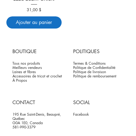
Prix
31,00 $
Ajouter au panier
BOUTIQUE
POLITIQUES
Tous nos produits
Termes & Conditions
Meilleurs vendeurs
Politique de Confidentialité
Laines et fibres
Politique de livraison
Accessoires de tricot et crochet
Politique de remboursement
À Propos
CONTACT
SOCIAL
195 Rue Saint-Denis, Beaupré,
Facebook
Québec
G0A 1E0, Canada
581-990-3379