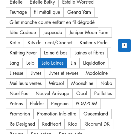
Estelle
Estelle Bulky
Estelle Worsted
Feutrage
fil métallique
Genna Yarn
Gilet manche courte enfant en fil dégradé
Idée Cadeau
Jaspeada
Juniper Moon Farm
Katia
Kits de Tricot/Crochet
Knitter's Pride
Knitting Fever
Laine à bas
Laines et fibres
Lang
Lelo
Lelo Laines
Lin
Liquidation
Liseuse
Livres
Livres et revues
Madolaine
Meilleurs ventes
Mirasol
Moonshine
Nako
Noël Fou
Nouvel Arrivage
Opal
Paillettes
Patons
Phildar
Pingouin
POMPOM
Promotion
Promotion Infolettre
Queensland
Re Designed
RedHeart
Rico
Ricorumi DK