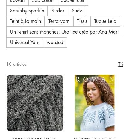
Rowan
Sac coton
Sac en cuir
Scrubby sparkle
Sirdar
Sudz
Teint à la main
Terra yarn
Tissu
Tuque Lelo
Un t-shirt sans manches. Ura Tee créé par Ana Mart
Universal Yarn
worsted
10 articles
Tri