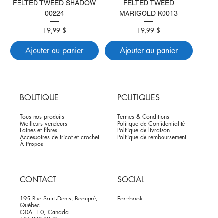
FELTED TWEED SHADOW
FELTED TWEED
00224
MARIGOLD K0013
Prix
Prix
19,99 $
19,99 $
Ajouter au panier
Ajouter au panier
BOUTIQUE
POLITIQUES
Tous nos produits
Termes & Conditions
Meilleurs vendeurs
Politique de Confidentialité
Laines et fibres
Politique de livraison
Accessoires de tricot et crochet
Politique de remboursement
À Propos
CONTACT
SOCIAL
195 Rue Saint-Denis, Beaupré,
Facebook
Québec
G0A 1E0, Canada