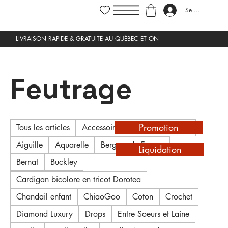
Se connecter
Feutrage
Promotion
Tous les articles
Accessoires de tricot et crochet
Aiguille
Aquarelle
Bergere de France
Liquidation
Bernat
Buckley
Cardigan bicolore en tricot Dorotea
Chandail enfant
ChiaoGoo
Coton
Crochet
Diamond Luxury
Drops
Entre Soeurs et Laine