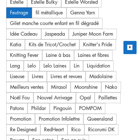
Estelle
Estelle Bulky
Estelle Worsted
Feutrage
fil métallique
Genna Yarn
Gilet manche courte enfant en fil dégradé
Idée Cadeau
Jaspeada
Juniper Moon Farm
Katia
Kits de Tricot/Crochet
Knitter's Pride
Knitting Fever
Laine à bas
Laines et fibres
Lang
Lelo
Lelo Laines
Lin
Liquidation
Liseuse
Livres
Livres et revues
Madolaine
Meilleurs ventes
Mirasol
Moonshine
Nako
Noël Fou
Nouvel Arrivage
Opal
Paillettes
Patons
Phildar
Pingouin
POMPOM
Promotion
Promotion Infolettre
Queensland
Re Designed
RedHeart
Rico
Ricorumi DK