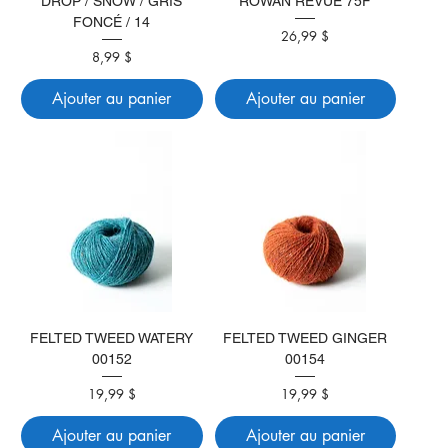
DROP / SNOW / GRIS
ROWAN REVUE 75F
FONCÉ / 14
Prix
26,99 $
Prix
8,99 $
Ajouter au panier
Ajouter au panier
FELTED TWEED WATERY
FELTED TWEED GINGER
00152
00154
Prix
Prix
19,99 $
19,99 $
Ajouter au panier
Ajouter au panier