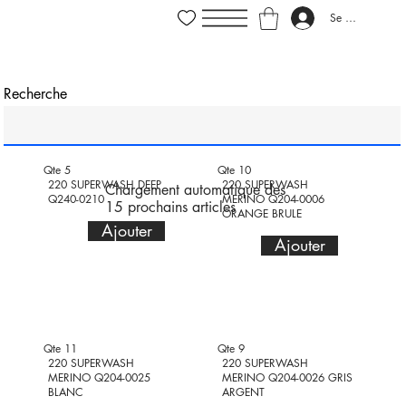
Se connecter
Recherche
Qte 5
Qte 10
220 SUPERWASH DEEP
220 SUPERWASH
Chargement automatique des
Q240-0210
MERINO Q204-0006
15 prochains articles
ORANGE BRULE
Ajouter
Ajouter
Qte 11
Qte 9
220 SUPERWASH
220 SUPERWASH
MERINO Q204-0025
MERINO Q204-0026 GRIS
BLANC
ARGENT