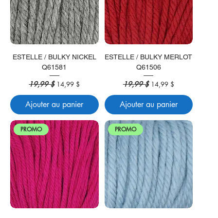
ESTELLE / BULKY NICKEL
ESTELLE / BULKY MERLOT
Q61581
Q61506
Prix original
19,99 $
Prix promotionnel
Prix original
19,99 $
Prix promotionnel
14,99 $
14,99 $
Ajouter au panier
Ajouter au panier
PROMO
PROMO