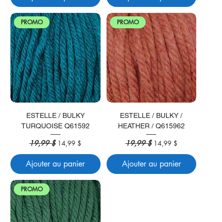
PROMO
PROMO
ESTELLE / BULKY
ESTELLE / BULKY /
TURQUOISE Q61592
HEATHER / Q615962
Prix original
19,99 $
Prix promotionnel
Prix original
19,99 $
Prix promotionnel
14,99 $
14,99 $
Ajouter au panier
Ajouter au panier
PROMO