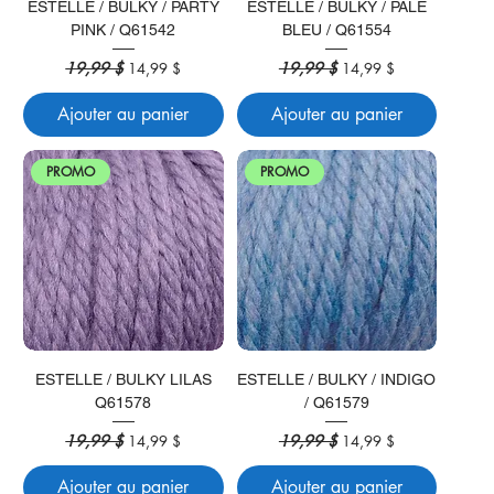
ESTELLE / BULKY / PARTY
ESTELLE / BULKY / PALE
PINK / Q61542
BLEU / Q61554
Prix original
19,99 $
Prix promotionnel
Prix original
19,99 $
Prix promotionnel
14,99 $
14,99 $
Ajouter au panier
Ajouter au panier
PROMO
PROMO
ESTELLE / BULKY LILAS
ESTELLE / BULKY / INDIGO
Q61578
/ Q61579
Prix original
19,99 $
Prix promotionnel
Prix original
19,99 $
Prix promotionnel
14,99 $
14,99 $
Ajouter au panier
Ajouter au panier