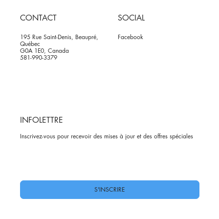
CONTACT
SOCIAL
195 Rue Saint-Denis, Beaupré,
Facebook
Québec
G0A 1E0, Canada
581-990-3379
INFOLETTRE
Inscrivez-vous pour recevoir des mises à jour et des offres spéciales
Oui, abonnez-moi à votre newsletter.
*
S'INSCRIRE