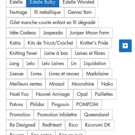
Estelle
Estelle Bulky
Estelle Worsted
Feutrage
fil métallique
Genna Yarn
Gilet manche courte enfant en fil dégradé
Idée Cadeau
Jaspeada
Juniper Moon Farm
Katia
Kits de Tricot/Crochet
Knitter's Pride
Knitting Fever
Laine à bas
Laines et fibres
Lang
Lelo
Lelo Laines
Lin
Liquidation
Liseuse
Livres
Livres et revues
Madolaine
Meilleurs ventes
Mirasol
Moonshine
Nako
Noël Fou
Nouvel Arrivage
Opal
Paillettes
Patons
Phildar
Pingouin
POMPOM
Promotion
Promotion Infolettre
Queensland
Re Designed
RedHeart
Rico
Ricorumi DK