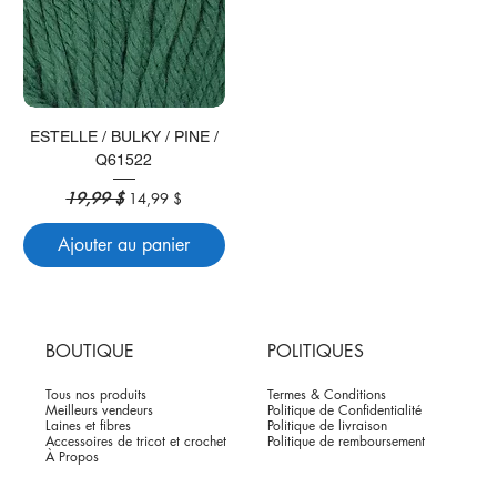
ESTELLE / BULKY / PINE /
Q61522
Prix original
19,99 $
Prix promotionnel
14,99 $
Ajouter au panier
BOUTIQUE
POLITIQUES
Tous nos produits
Termes & Conditions
Meilleurs vendeurs
Politique de Confidentialité
Laines et fibres
Politique de livraison
Accessoires de tricot et crochet
Politique de remboursement
À Propos