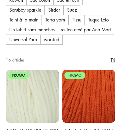
Rowan
Sac coton
Sac en cuir
Scrubby sparkle
Sirdar
Sudz
Teint à la main
Terra yarn
Tissu
Tuque Lelo
Un t-shirt sans manches. Ura Tee créé par Ana Mart
Universal Yarn
worsted
16 articles
Tri
PROMO
PROMO