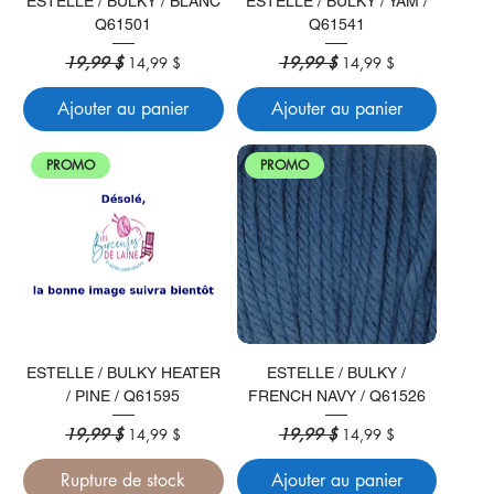
ESTELLE / BULKY / BLANC
ESTELLE / BULKY / YAM /
Q61501
Q61541
Prix original
19,99 $
Prix promotionnel
Prix original
19,99 $
Prix promotionnel
14,99 $
14,99 $
Ajouter au panier
Ajouter au panier
PROMO
PROMO
ESTELLE / BULKY HEATER
ESTELLE / BULKY /
/ PINE / Q61595
FRENCH NAVY / Q61526
Prix original
19,99 $
Prix promotionnel
Prix original
19,99 $
Prix promotionnel
14,99 $
14,99 $
Rupture de stock
Ajouter au panier