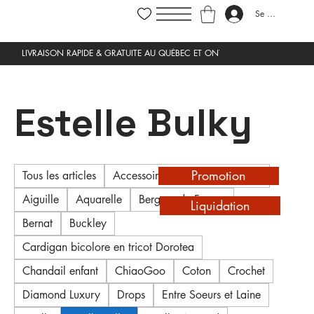
Se connecter
Estelle Bulky
Promotion
Tous les articles
Accessoires de tricot et crochet
Aiguille
Aquarelle
Bergere de France
Liquidation
Bernat
Buckley
Cardigan bicolore en tricot Dorotea
Chandail enfant
ChiaoGoo
Coton
Crochet
Diamond Luxury
Drops
Entre Soeurs et Laine