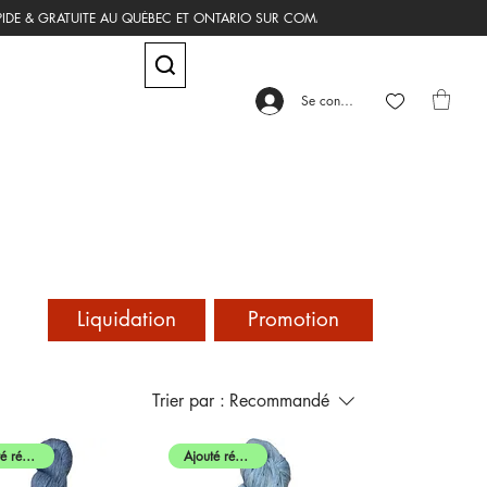
Se connecter
Liquidation
Promotion
Trier par :
Recommandé
Ajouté récemment
Ajouté récemment