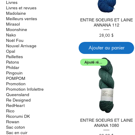
Livres
Livres et revues
Madolaine
Meilleurs ventes
ENTRE SOEURS ET LAINE
Mirasol
ANNANA 112
Moonshine
28,00 $
Nako
Prix
Noël Fou
Nouvel Arrivage
Ajouter au panier
Opal
Paillettes
Patons
Ajouté récemment
Phildar
Pingouin
POMPOM
Promotion
Promotion Infolettre
Queensland
Re Designed
RedHeart
Rico
Ricorumi DK
ENTRE SOEURS ET LAINE
Rowan
ANANA 1080
Sac coton
Sac en cuir