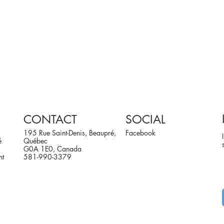
CONTACT
SOCIAL
195 Rue Saint-Denis, Beaupré,
Facebook
é
Québec
G0A 1E0, Canada
nt
581-990-3379