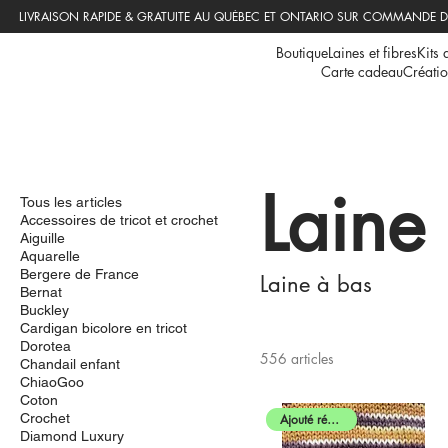
Boutique
Laines et fibres
Kits 
Carte cadeau
Créatio
Laine
Tous les articles
Accessoires de tricot et crochet
Aiguille
Aquarelle
Bergere de France
Laine à bas
Bernat
Buckley
Cardigan bicolore en tricot
Dorotea
556 articles
Chandail enfant
ChiaoGoo
Coton
Crochet
Ajouté récemment
Diamond Luxury