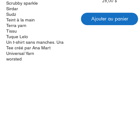
28,00 $
Prix
Scrubby sparkle
Sirdar
Sudz
Ajouter au panier
Teint à la main
Terra yarn
Tissu
Tuque Lelo
Un t-shirt sans manches. Ura
Tee créé par Ana Mart
Universal Yarn
worsted