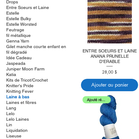
Drops
Entre Soeurs et Laine
Estelle
Estelle Bulky
Estelle Worsted
Feutrage
fil métallique
Genna Yarn
Gilet manche courte enfant en
ENTRE SOEURS ET LAINE
fil dégradé
ANANA PRUNELLE
Idée Cadeau
D'ERABLE
Jaspeada
Juniper Moon Farm
28,00 $
Prix
Katia
Kits de Tricot/Crochet
Ajouter au panier
Knitter's Pride
Knitting Fever
Laine à bas
Ajouté récemment
Laines et fibres
Lang
Lelo
Lelo Laines
Lin
Liquidation
Liseuse