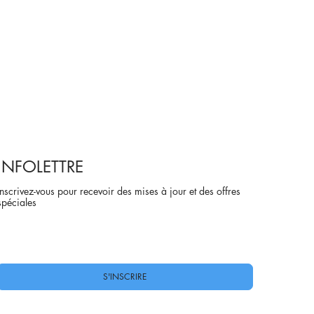
INFOLETTRE
Inscrivez-vous pour recevoir des mises à jour et des offres
spéciales
Oui, abonnez-moi à votre newsletter.
*
S'INSCRIRE