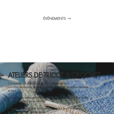
ÉVÉNEMENTS
ATELIERS DE TRICOT & CROCHET
Choisissez un projet de cours et inscrivez-vous.
Lavettes, foulards, tuques, mitaines, châles, chauffes-épaules
et bas
Un nouveau bébé dans la famille, pourquoi pas une doudou
ou un vetement pour celui-ci.
Ateliers docteur tricot (dépannages) pour les tricopines
parfaites ;-)) sur rendez-vous.