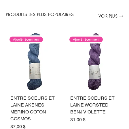
PRODUITS LES PLUS POPULAIRES
VOIR PLUS
Ajouté récemment
Ajouté récemment
ENTRE SOEURS ET
ENTRE SOEURS ET
LAINE AKENES
LAINE WORSTED
MERINO COTON
BENJ VIOLETTE
COSMOS
Prix
31,00 $
Prix
37,00 $