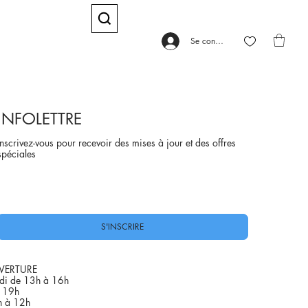
Se connecter
INFOLETTRE
Inscrivez-vous pour recevoir des mises à jour et des offres
spéciales
Oui, abonnez-moi à votre newsletter.
*
S'INSCRIRE
VERTURE
di de 13h à 16h
à 19h
h à 12h