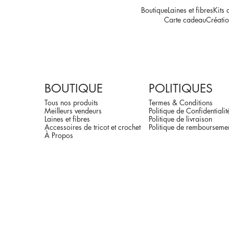
Boutique
Laines et fibres
Kits 
Carte cadeau
Créatio
BOUTIQUE
POLITIQUES
Tous nos produits
Termes & Conditions
Meilleurs vendeurs
Politique de Confidentialit
Laines et fibres
Politique de livraison
Accessoires de tricot et crochet
Politique de rembourseme
À Propos