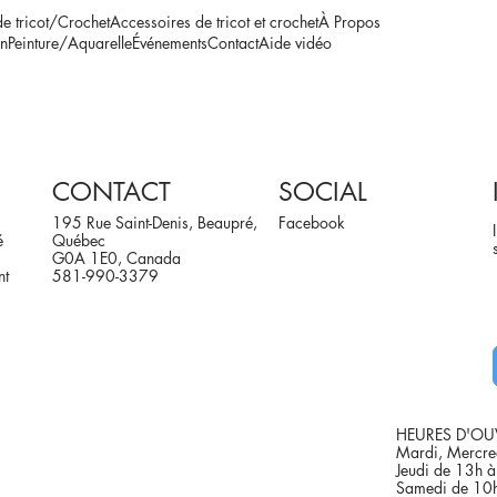
de tricot/Crochet
Accessoires de tricot et crochet
À Propos
n
Peinture/Aquarelle
Événements
Contact
Aide vidéo
CONTACT
SOCIAL
195 Rue Saint-Denis, Beaupré,
Facebook
é
Québec
G0A 1E0, Canada
nt
581-990-3379
HEURES D'OU
Mardi, Mercre
Jeudi de 13h 
Samedi de 10