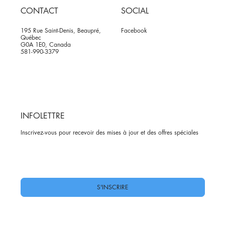
CONTACT
SOCIAL
195 Rue Saint-Denis, Beaupré,
Facebook
Québec
G0A 1E0, Canada
581-990-3379
INFOLETTRE
Inscrivez-vous pour recevoir des mises à jour et des offres spéciales
Oui, abonnez-moi à votre newsletter.
*
S'INSCRIRE