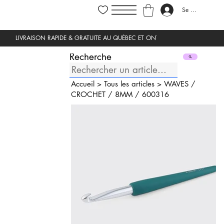
Se connecter
Recherche
Accueil
>
Tous les articles
>
WAVES
/
CROCHET
/
8MM
/
600316