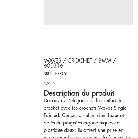
WAVES / CROCHET / 8MM /
600316
SKU
SKU :
100376
100376
6,99 $
Prix
Description du produit
Découvrez l'élégance et le confort du
crochet avec les crochets Waves Single
Pointed. Conçus en aluminium léger et
dotés de poignées ergonomiques en
plastique doux, ils offrent une prise en
main agréable pour réduire la fatigue. Le