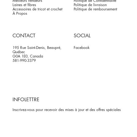
Meilleurs vendeurs
Politique de Confidentialité
Laines et fibres
Politique de livraison
Accessoires de tricot et crochet
Politique de remboursement
À Propos
CONTACT
SOCIAL
195 Rue Saint-Denis, Beaupré,
Facebook
Québec
G0A 1E0, Canada
581-990-3379
INFOLETTRE
Inscrivez-vous pour recevoir des mises à jour et des offres spéciales
Oui, abonnez-moi à votre newsletter.
*