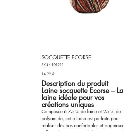
SOCQUETTE ECORSE
SKU
SKU :
101211
101211
14,99 $
Prix
Description du produit
Laine socquette Ecorse – La
laine idéale pour vos
créations uniques
Composée à 75 % de laine et 25 % de
polyamide, cette laine est parfaite pour
réaliser des bas confortables et originaux.