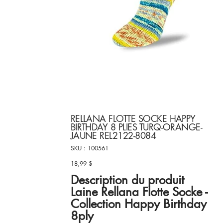
RELLANA FLOTTE SOCKE HAPPY
BIRTHDAY 8 PLIES TURQ-ORANGE-
JAUNE REL2122-8084
SKU
SKU :
100561
100561
18,99 $
Prix
Description du produit
Laine Rellana Flotte Socke -
Collection Happy Birthday
8ply