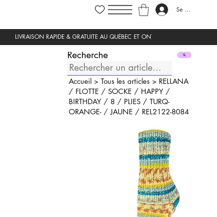
Se connecter
Recherche
Accueil
>
Tous les articles
>
RELLANA
/
FLOTTE
/
SOCKE
/
HAPPY
/
BIRTHDAY
/
8
/
PLIES
/
TURQ-
ORANGE-
/
JAUNE
/
REL2122-8084