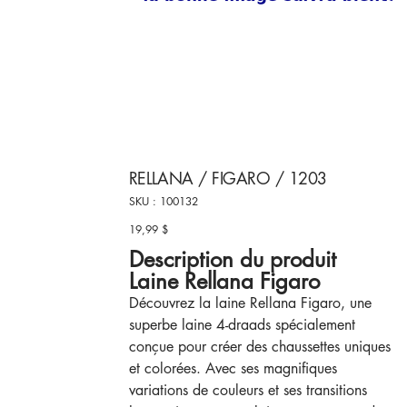
RELLANA / FIGARO / 1203
SKU
SKU :
100132
100132
19,99 $
Prix
Description du produit
Laine Rellana Figaro
Découvrez la laine Rellana Figaro, une
superbe laine 4-draads spécialement
conçue pour créer des chaussettes uniques
et colorées. Avec ses magnifiques
variations de couleurs et ses transitions