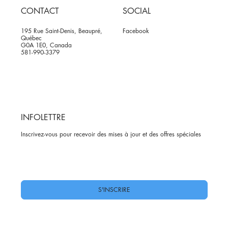
CONTACT
SOCIAL
195 Rue Saint-Denis, Beaupré,
Facebook
Québec
G0A 1E0, Canada
581-990-3379
INFOLETTRE
Inscrivez-vous pour recevoir des mises à jour et des offres spéciales
Oui, abonnez-moi à votre newsletter.
*
S'INSCRIRE