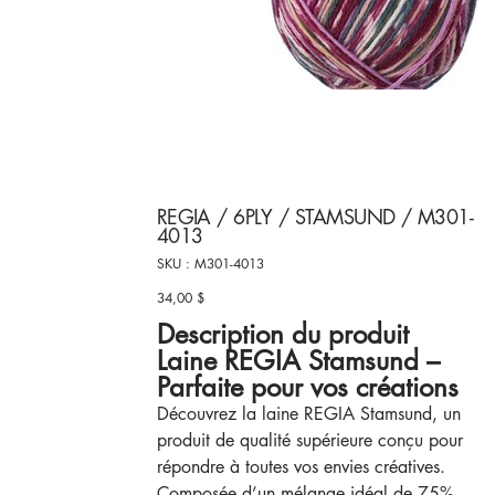
REGIA / 6PLY / STAMSUND / M301-
4013
SKU
SKU :
M301-4013
M301-
4013
34,00 $
Prix
Description du produit
Laine REGIA Stamsund –
Parfaite pour vos créations
Découvrez la laine REGIA Stamsund, un
produit de qualité supérieure conçu pour
répondre à toutes vos envies créatives.
Composée d’un mélange idéal de 75%