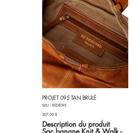
PROJET 095 TAN BRULÉ
SKU
SKU :
REDE095
REDE095
207,00 $
Prix
Description du produit
Sac banane Knit & Walk -