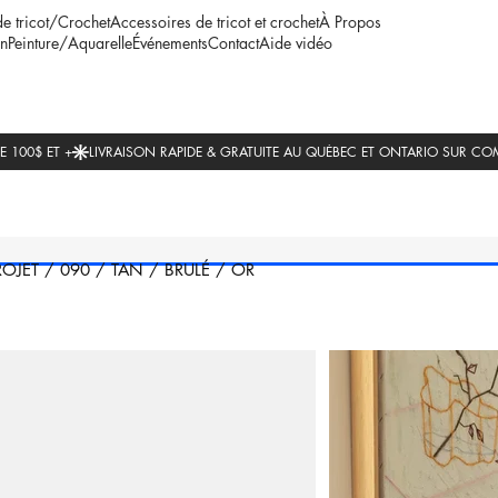
de tricot/Crochet
Accessoires de tricot et crochet
À Propos
n
Peinture/Aquarelle
Événements
Contact
Aide vidéo
ROJET
/
090
/
TAN
/
BRULÉ
/
OR