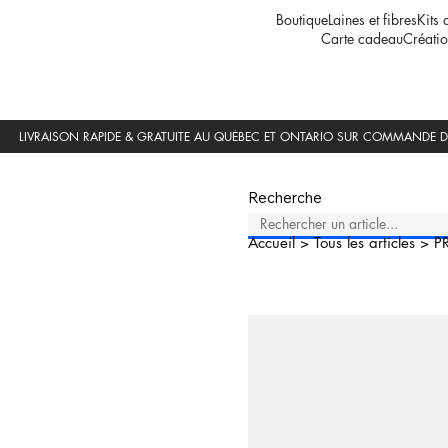
Boutique
Laines et fibres
Kits 
Carte cadeau
Créatio
Recherche
Accueil
>
Tous les articles
>
P