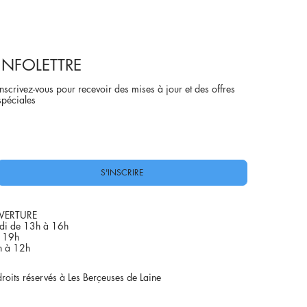
INFOLETTRE
Inscrivez-vous pour recevoir des mises à jour et des offres
spéciales
Oui, abonnez-moi à votre newsletter.
*
S'INSCRIRE
VERTURE
di de 13h à 16h
à 19h
h à 12h
oits réservés à Les Berçeuses de Laine