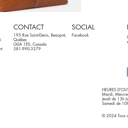
CONTACT
SOCIAL
195 Rue Saint-Denis, Beaupré,
Facebook
é
Québec
G0A 1E0, Canada
nt
581-990-3379
HEURES D'OU
Mardi, Mercre
Jeudi de 13h 
Samedi de 10
© 2024 Tous dr