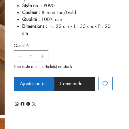
Style no. :
P090
Couleur :
Burned Tan/Gold
Qualité :
100% cuir
Dimensions :
H : 22 cm x L : 35 cm x P : 20
cm
Quantité
Il ne reste que 1 article(s) en stock
Ajouter au panier
Commander et payer