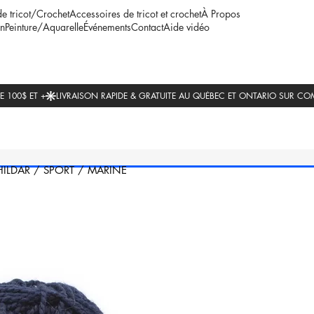
de tricot/Crochet
Accessoires de tricot et crochet
À Propos
n
Peinture/Aquarelle
Événements
Contact
Aide vidéo
HILDAR
/
SPORT
/
MARINE