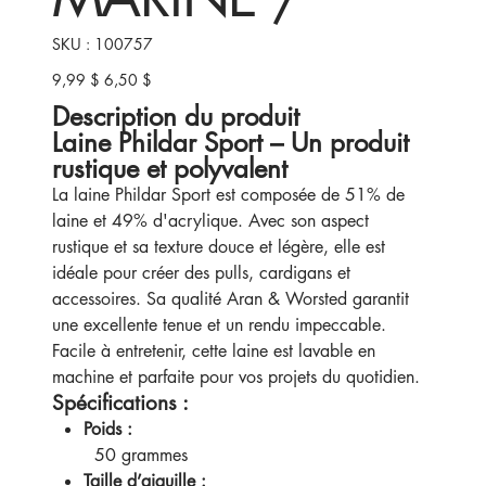
SKU
SKU :
100757
100757
9,99 $
6,50 $
Prix
Prix
d’origine
promotionnel
Description du produit
Laine Phildar Sport – Un produit
rustique et polyvalent
La laine Phildar Sport est composée de 51% de
laine et 49% d'acrylique. Avec son aspect
rustique et sa texture douce et légère, elle est
idéale pour créer des pulls, cardigans et
accessoires. Sa qualité Aran & Worsted garantit
une excellente tenue et un rendu impeccable.
Facile à entretenir, cette laine est lavable en
machine et parfaite pour vos projets du quotidien.
Spécifications :
Poids :
50 grammes
Taille d’aiguille :