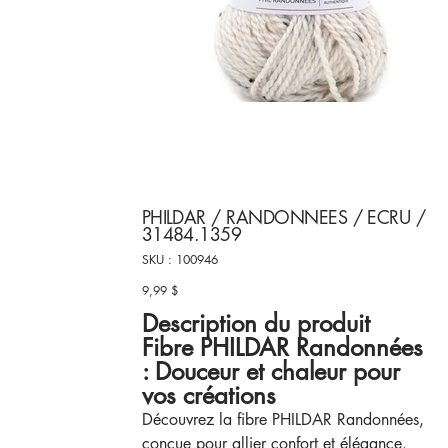
PHILDAR / RANDONNEES / ECRU /
31484.1359
SKU
SKU :
100946
100946
9,99 $
Prix
Description du produit
Fibre PHILDAR Randonnées
: Douceur et chaleur pour
vos créations
Découvrez la fibre PHILDAR Randonnées,
conçue pour allier confort et élégance.