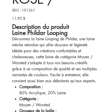
SKU
SKU :
101261
101261
11,95 $
Prix
Description du produit
Laine Phildar Looping
Découvrez la laine Looping de Phildar, une laine
mèche retordue qui allie douceur et légèreté.
Idéale pour des créations confortables et
chaleureuses, cette laine de catégorie Moyen /
Worsted s’adapte à tous vos besoins créatifs
grâce à sa composition de qualité et ses multiples
variantes de couleurs. Facile à entretenir, elle
convient aussi bien aux débutants qu’aux experts.
Composition :
80% Acrylique, 20% Laine
Catégorie :
Moyen / Worsted
Grosseur de la balle :