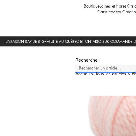
Boutique
Laines et fibres
Kits 
Carte cadeau
Créatio
Recherche
Accueil
>
Tous les articles
>
P