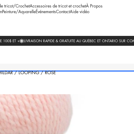
de tricot/Crochet
Accessoires de tricot et crochet
À Propos
n
Peinture/Aquarelle
Événements
Contact
Aide vidéo
HILDAR
/
LOOPING
/
ROSE