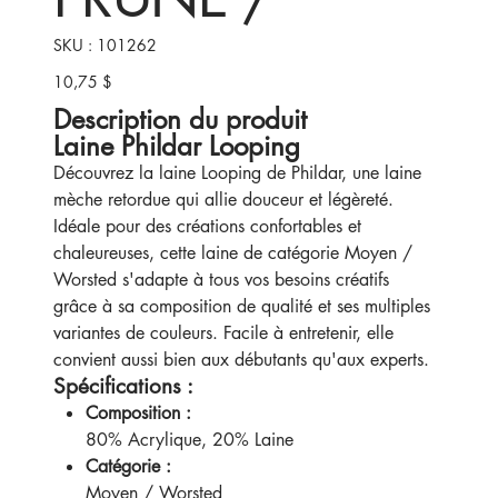
SKU
SKU :
101262
101262
10,75 $
Prix
Description du produit
Laine Phildar Looping
Découvrez la laine Looping de Phildar, une laine
mèche retordue qui allie douceur et légèreté.
Idéale pour des créations confortables et
chaleureuses, cette laine de catégorie Moyen /
Worsted s'adapte à tous vos besoins créatifs
grâce à sa composition de qualité et ses multiples
variantes de couleurs. Facile à entretenir, elle
convient aussi bien aux débutants qu'aux experts.
Spécifications :
Composition :
80% Acrylique, 20% Laine
Catégorie :
Moyen / Worsted