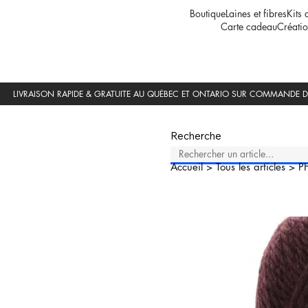
Boutique
Laines et fibres
Kits 
Carte cadeau
Créatio
Recherche
Accueil
>
Tous les articles
>
P