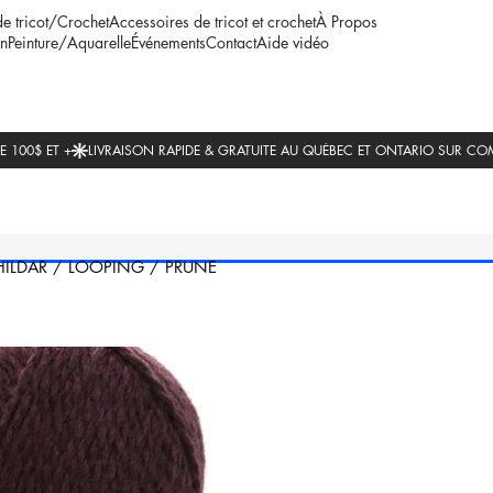
de tricot/Crochet
Accessoires de tricot et crochet
À Propos
n
Peinture/Aquarelle
Événements
Contact
Aide vidéo
HILDAR
/
LOOPING
/
PRUNE