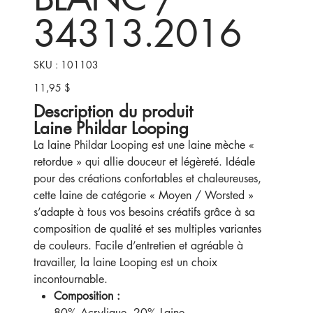
34313.2016
SKU
SKU :
101103
101103
11,95 $
Prix
Description du produit
Laine Phildar Looping
La laine Phildar Looping est une laine mèche «
retordue » qui allie douceur et légèreté. Idéale
pour des créations confortables et chaleureuses,
cette laine de catégorie « Moyen / Worsted »
s’adapte à tous vos besoins créatifs grâce à sa
composition de qualité et ses multiples variantes
de couleurs. Facile d’entretien et agréable à
travailler, la laine Looping est un choix
incontournable.
Composition :
80% Acrylique, 20% Laine