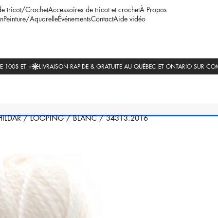
de tricot/Crochet
Accessoires de tricot et crochet
À Propos
n
Peinture/Aquarelle
Événements
Contact
Aide vidéo
HILDAR
/
LOOPING
/
BLANC
/
34313.2016