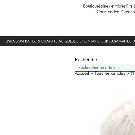
Boutique
Laines et fibres
Kits 
Carte cadeau
Créatio
Recherche
Accueil
>
Tous les articles
>
P