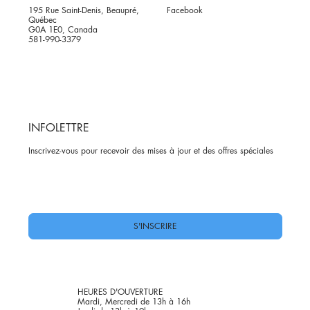
195 Rue Saint-Denis, Beaupré,
Facebook
Québec
G0A 1E0, Canada
581-990-3379
INFOLETTRE
Inscrivez-vous pour recevoir des mises à jour et des offres spéciales
Oui, abonnez-moi à votre newsletter.
*
S'INSCRIRE
HEURES D'OUVERTURE
Mardi, Mercredi de 13h à 16h