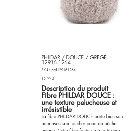
PHILDAR / DOUCE / GREGE
12916.1264
SKU
SKU :
phil129161264
phil129161264
12,99 $
Prix
Description du produit
Fibre PHILDAR DOUCE :
une texture pelucheuse et
irrésistible
La fibre PHILDAR DOUCE porte bien son
nom avec son toucher peau de pêche
unique. Cette fibre fantaisie à la texture