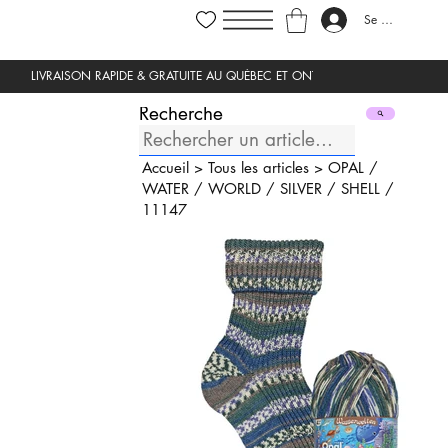
Se connecter
Recherche
Accueil
>
Tous les articles
>
OPAL
/
WATER
/
WORLD
/
SILVER
/
SHELL
/
11147