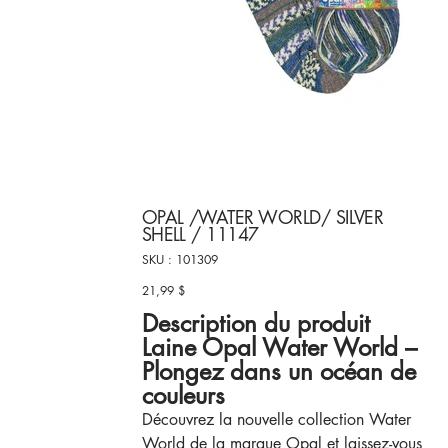
OPAL /WATER WORLD/ SILVER
SHELL / 11147
SKU
SKU :
101309
101309
21,99 $
Prix
Description du produit
Laine Opal Water World –
Plongez dans un océan de
couleurs
Découvrez la nouvelle collection Water
World de la marque Opal et laissez-vous