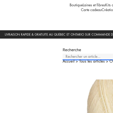
Boutique
Laines et fibres
Kits 
Carte cadeau
Créatio
Recherche
Accueil
>
Tous les articles
>
O