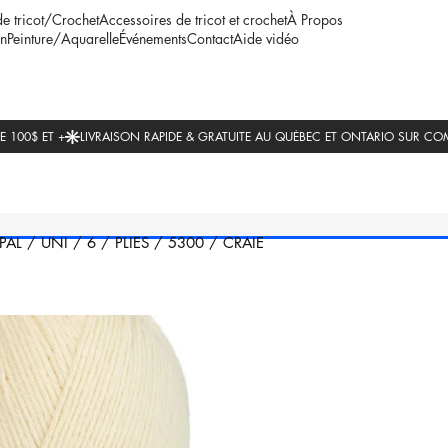
de tricot/Crochet
Accessoires de tricot et crochet
À Propos
n
Peinture/Aquarelle
Événements
Contact
Aide vidéo
PAL
/
UNI
/
6
/
PLIES
/
5300
/
CRAIE