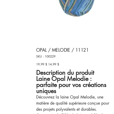
OPAL / MELODIE / 11121
SKU
SKU :
100229
100229
19,99 $
14,99 $
Prix
Prix
d’origine
promotionnel
Description du produit
Laine Opal Melodie :
parfaite pour vos créations
uniques
Découvrez la laine Opal Melodie, une
matière de qualité supérieure conçue pour
des projets polyvalents et durables.