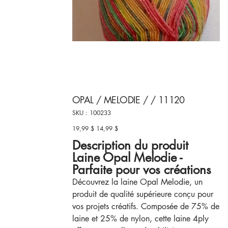
OPAL / MELODIE / / 11120
SKU
SKU :
100233
100233
19,99 $
14,99 $
Prix
Prix
d’origine
promotionnel
Description du produit
Laine Opal Melodie -
Parfaite pour vos créations
Découvrez la laine Opal Melodie, un
produit de qualité supérieure conçu pour
vos projets créatifs. Composée de 75% de
laine et 25% de nylon, cette laine 4ply