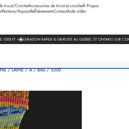
de tricot/Crochet
Accessoires de tricot et crochet
À Propos
n
Peinture/Aquarelle
Événements
Contact
Aide vidéo
PAL
/
LAINE
/
A
/
BAS
/
3200