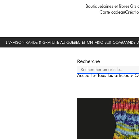
Boutique
Laines et fibres
Kits 
Carte cadeau
Créatio
Recherche
Accueil
>
Tous les articles
>
O