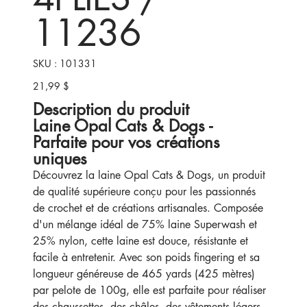
11236
SKU
SKU :
101331
101331
21,99 $
Prix
Description du produit
Laine Opal Cats & Dogs -
Parfaite pour vos créations
uniques
Découvrez la laine Opal Cats & Dogs, un produit
de qualité supérieure conçu pour les passionnés
de crochet et de créations artisanales. Composée
d'un mélange idéal de 75% laine Superwash et
25% nylon, cette laine est douce, résistante et
facile à entretenir. Avec son poids fingering et sa
longueur généreuse de 465 yards (425 mètres)
par pelote de 100g, elle est parfaite pour réaliser
des chaussettes, des châles, des vêtements légers