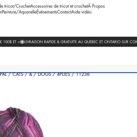
de tricot/Crochet
Accessoires de tricot et crochet
À Propos
n
Peinture/Aquarelle
Événements
Contact
Aide vidéo
PAL
/
CATS
/
&
/
DOGS
/
4PLIES
/
11236