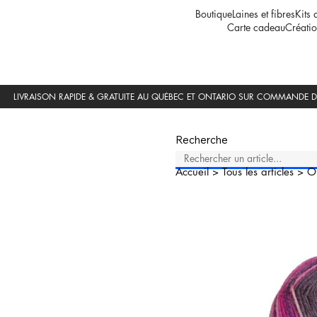
Boutique
Laines et fibres
Kits 
Carte cadeau
Créatio
Recherche
Accueil
>
Tous les articles
>
O