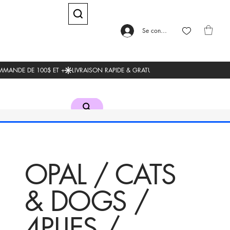
Se connecter
OPAL / CATS
& DOGS /
4PLIES /