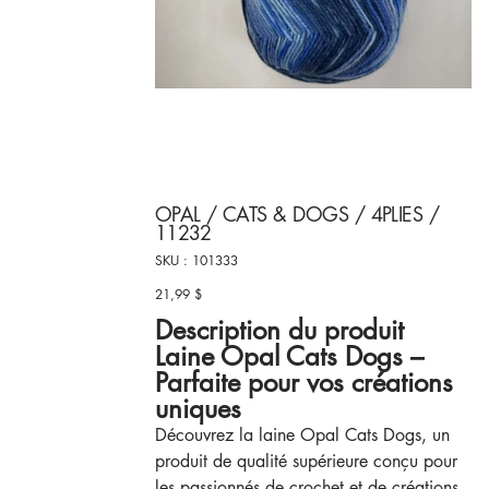
OPAL / CATS & DOGS / 4PLIES /
11232
SKU
SKU :
101333
101333
21,99 $
Prix
Description du produit
Laine Opal Cats Dogs –
Parfaite pour vos créations
uniques
Découvrez la laine Opal Cats Dogs, un
produit de qualité supérieure conçu pour
les passionnés de crochet et de créations