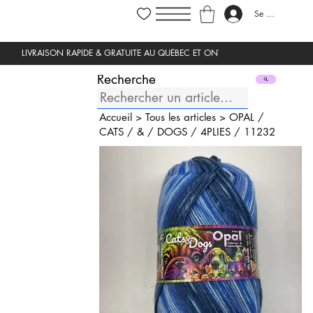
Se connecter
Recherche
Accueil
>
Tous les articles
>
OPAL
/
CATS
/
&
/
DOGS
/
4PLIES
/
11232