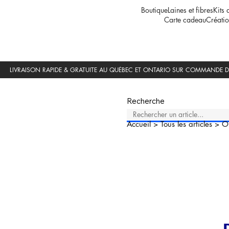
Boutique
Laines et fibres
Kits 
Carte cadeau
Créatio
Recherche
Accueil
>
Tous les articles
>
O