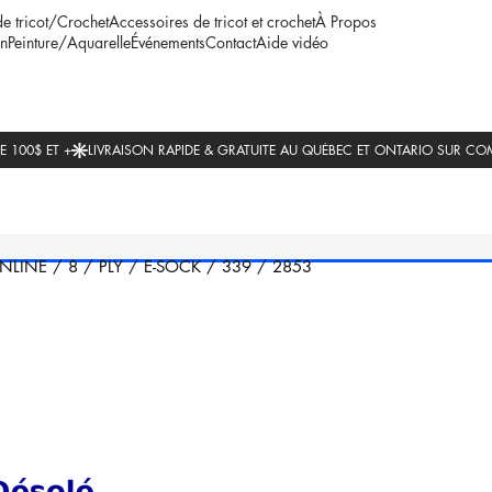
de tricot/Crochet
Accessoires de tricot et crochet
À Propos
n
Peinture/Aquarelle
Événements
Contact
Aide vidéo
NLINE
/
8
/
PLY
/
E-SOCK
/
339
/
2853