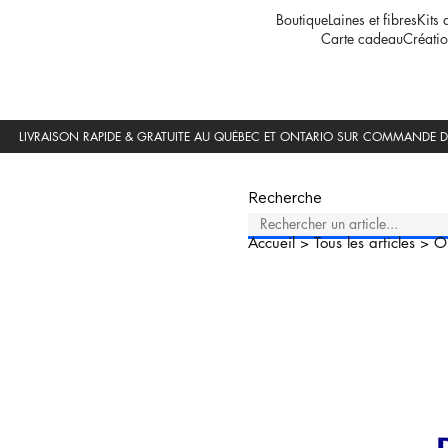
Boutique
Laines et fibres
Kits 
Carte cadeau
Créatio
Recherche
Accueil
>
Tous les articles
>
O