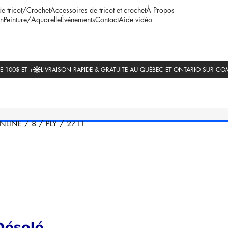
de tricot/Crochet
Accessoires de tricot et crochet
À Propos
n
Peinture/Aquarelle
Événements
Contact
Aide vidéo
NLINE
/
8
/
PLY
/
2711