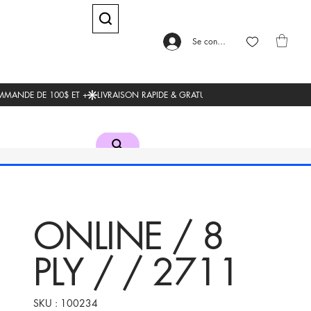
Se connecter
ONLINE / 8
PLY / / 2711
SKU
SKU :
100234
100234