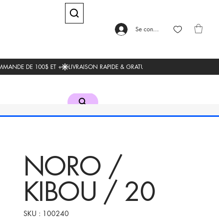
Se connecter
NORO /
KIBOU / 20
SKU
SKU :
100240
100240