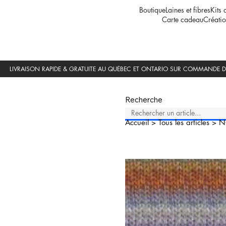
Boutique
Laines et fibres
Kits 
Carte cadeau
Créatio
Recherche
Accueil
>
Tous les articles
>
N