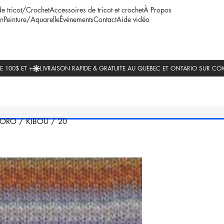
de tricot/Crochet
Accessoires de tricot et crochet
À Propos
n
Peinture/Aquarelle
Événements
Contact
Aide vidéo
ORO
/
KIBOU
/
20