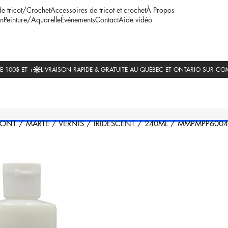
de tricot/Crochet
Accessoires de tricot et crochet
À Propos
n
Peinture/Aquarelle
Événements
Contact
Aide vidéo
ONT
/
MARTE
/
VERNIS
/
IRIDESCENT
/
240ML
/
MMPMPP6004