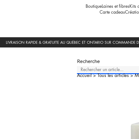
Boutique
Laines et fibres
Kits 
Carte cadeau
Créatio
Recherche
Accueil
>
Tous les articles
>
M