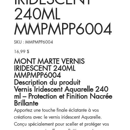
240ML
MMPMPP6004
SKU
SKU :
MMPMPP6004
MMPMPP6004
16,99 $
Prix
MONT MARTE VERNIS
IRIDESCENT 240ML
MMPMPP6004
Description du produit
Vernis Iridescent Aquarelle 240
ml – Protection et Finition Nacrée
Brillante
Apportez une touche finale éclatante à vos
créations avec le vernis iridescent Aquarelle.
Conçu spécialement pour sceller et protéger vos