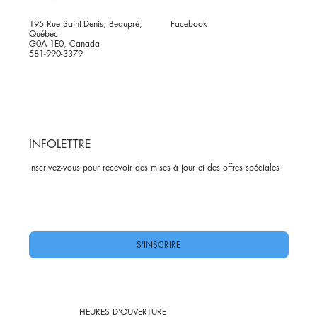
195 Rue Saint-Denis, Beaupré,
Facebook
Québec
G0A 1E0, Canada
581-990-3379
INFOLETTRE
Inscrivez-vous pour recevoir des mises à jour et des offres spéciales
Oui, abonnez-moi à votre newsletter.
*
S'INSCRIRE
HEURES D'OUVERTURE