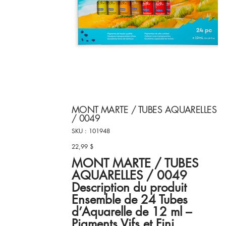
MONT MARTE / TUBES AQUARELLES
/ 0049
SKU
SKU :
101948
101948
22,99 $
Prix
MONT MARTE / TUBES
AQUARELLES / 0049
Description du produit
Ensemble de 24 Tubes
d’Aquarelle de 12 ml –
Pigments Vifs et Fini