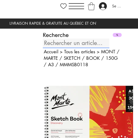
Se connecter
Recherche
Accueil
>
Tous les articles
>
MONT
/
MARTE
/
SKETCH
/
BOOK
/
150G
/
A3
/
MMMSB0118