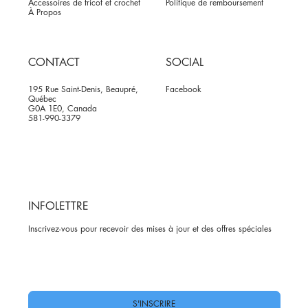
Accessoires de tricot et crochet
Politique de remboursement
À Propos
CONTACT
SOCIAL
195 Rue Saint-Denis, Beaupré,
Facebook
Québec
G0A 1E0, Canada
581-990-3379
INFOLETTRE
Inscrivez-vous pour recevoir des mises à jour et des offres spéciales
Oui, abonnez-moi à votre newsletter.
*
S'INSCRIRE