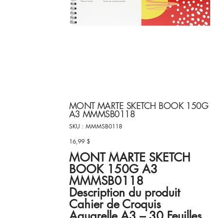
MONT MARTE SKETCH BOOK 150G
A3 MMMSB0118
SKU
SKU :
MMMSB0118
MMMSB0118
16,99 $
Prix
MONT MARTE SKETCH
BOOK 150G A3
MMMSB0118
Description du produit
Cahier de Croquis
Aquarelle A3 – 30 Feuilles