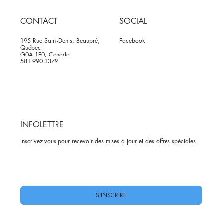
CONTACT
SOCIAL
195 Rue Saint-Denis, Beaupré,
Facebook
Québec
G0A 1E0, Canada
581-990-3379
INFOLETTRE
Inscrivez-vous pour recevoir des mises à jour et des offres spéciales
Oui, abonnez-moi à votre newsletter.
*
S'INSCRIRE