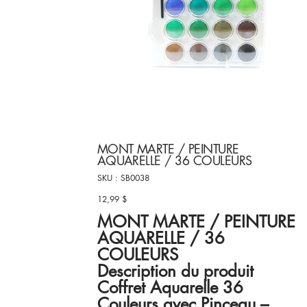
MONT MARTE / PEINTURE
AQUARELLE / 36 COULEURS
SKU
SKU :
SB0038
SB0038
12,99 $
Prix
MONT MARTE / PEINTURE
AQUARELLE / 36
COULEURS
Description du produit
Coffret Aquarelle 36
Couleurs avec Pinceau –