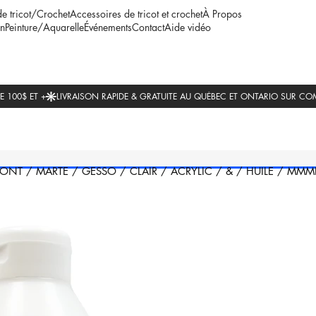
de tricot/Crochet
Accessoires de tricot et crochet
À Propos
n
Peinture/Aquarelle
Événements
Contact
Aide vidéo
ONT
/
MARTE
/
GESSO
/
CLAIR
/
ACRYLIC
/
&
/
HUILE
/
MMMP