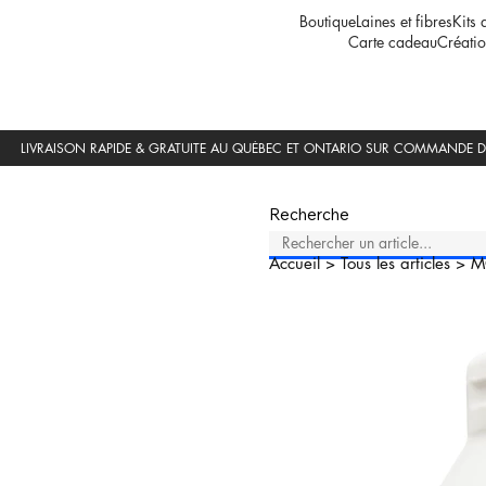
Boutique
Laines et fibres
Kits 
Carte cadeau
Créatio
Recherche
Accueil
>
Tous les articles
>
M