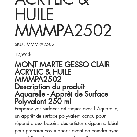
HUILE
MMMPA2502
SKU
SKU :
MMMPA2502
MMMPA2502
12,99 $
Prix
MONT MARTE GESSO CLAIR
ACRYLIC & HUILE
MMMPA2502
Description du produit
Aquarelle - Apprêt de Surface
Polyvalent 250 ml
Préparez vos surfaces artistiques avec l'Aquarelle,
un apprêt de surface polyvalent conçu pour
répondre aux besoins des artistes exigeants. Idéal
pour préparer vos supports avant de peindre avec