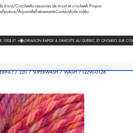
de tricot/Crochet
Accessoires de tricot et crochet
À Propos
n
Peinture/Aquarelle
Événements
Contact
Aide vidéo
ERINO
/
220
/
SUPERWASH
/
WASH
/
Q290-0126