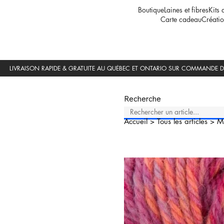
Boutique
Laines et fibres
Kits 
Carte cadeau
Créatio
Recherche
Accueil
>
Tous les articles
>
M