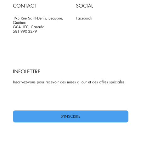
CONTACT
SOCIAL
195 Rue Saint-Denis, Beaupré,
Facebook
Québec
G0A 1E0, Canada
581-990-3379
INFOLETTRE
Inscrivez-vous pour recevoir des mises à jour et des offres spéciales
Oui, abonnez-moi à votre newsletter.
*
S'INSCRIRE