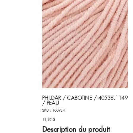
PHILDAR / CABOTINE / 40536.1149
/ PEAU
SKU
SKU :
100934
100934
11,95 $
Prix
Description du produit