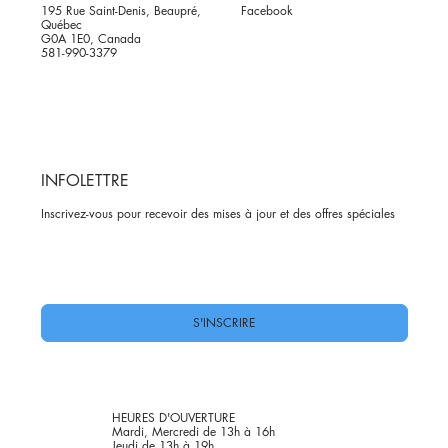
195 Rue Saint-Denis, Beaupré,
Facebook
Québec
G0A 1E0, Canada
581-990-3379
INFOLETTRE
Inscrivez-vous pour recevoir des mises à jour et des offres spéciales
Oui, abonnez-moi à votre newsletter.
*
S'INSCRIRE
HEURES D'OUVERTURE
Mardi, Mercredi de 13h à 16h
Jeudi de 13h à 19h