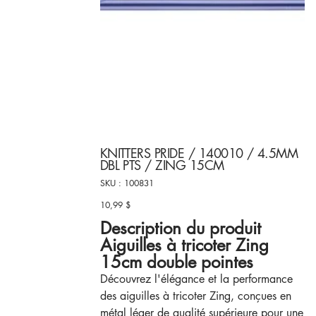
KNITTERS PRIDE / 140010 / 4.5MM
DBL PTS / ZING 15CM
SKU
SKU :
100831
100831
10,99 $
Prix
Description du produit
Aiguilles à tricoter Zing
15cm double pointes
Découvrez l'élégance et la performance
des aiguilles à tricoter Zing, conçues en
métal léger de qualité supérieure pour une