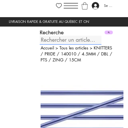
Se connecter
Recherche
Accueil
>
Tous les articles
>
KNITTERS
/
PRIDE
/
140010
/
4.5MM
/
DBL
/
PTS
/
ZING
/
15CM