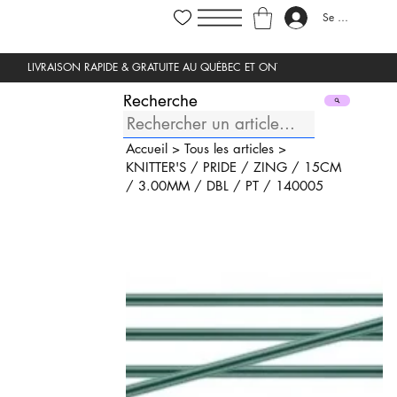
Se connecter
Recherche
Accueil
>
Tous les articles
>
KNITTER'S
/
PRIDE
/
ZING
/
15CM
/
3.00MM
/
DBL
/
PT
/
140005