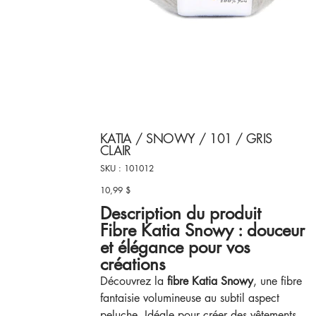
KATIA / SNOWY / 101 / GRIS
CLAIR
SKU
SKU :
101012
101012
10,99 $
Prix
Description du produit
Fibre Katia Snowy : douceur
et élégance pour vos
créations
Découvrez la
fibre Katia Snowy
, une fibre
fantaisie volumineuse au subtil aspect
peluche. Idéale pour créer des vêtements