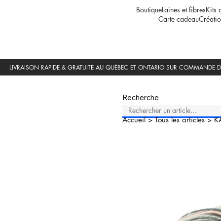
Boutique
Laines et fibres
Kits 
Carte cadeau
Créatio
Recherche
Accueil
>
Tous les articles
>
K