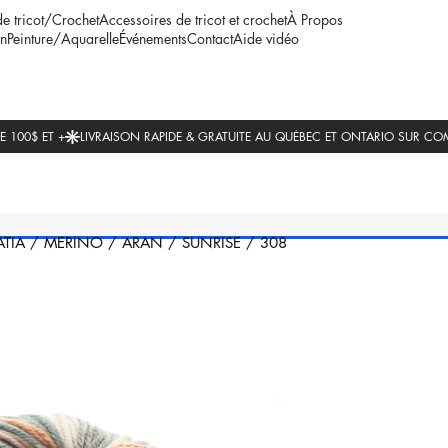
de tricot/Crochet
Accessoires de tricot et crochet
À Propos
n
Peinture/Aquarelle
Événements
Contact
Aide vidéo
ATIA
/
MERINO
/
ARAN
/
SUNRISE
/
308