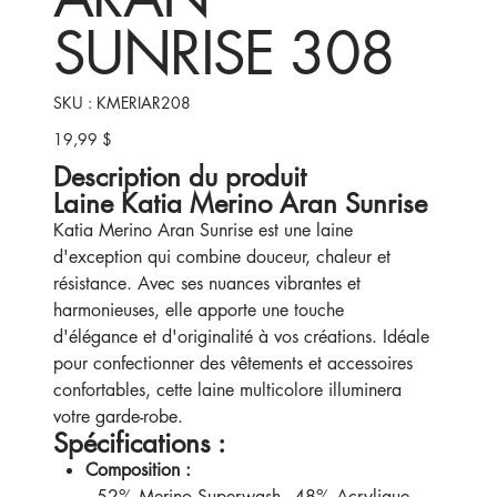
SUNRISE 308
SKU
SKU :
KMERIAR208
KMERIAR208
19,99 $
Prix
Description du produit
Laine Katia Merino Aran Sunrise
Katia Merino Aran Sunrise est une laine
d'exception qui combine douceur, chaleur et
résistance. Avec ses nuances vibrantes et
harmonieuses, elle apporte une touche
d'élégance et d'originalité à vos créations. Idéale
pour confectionner des vêtements et accessoires
confortables, cette laine multicolore illuminera
votre garde-robe.
Spécifications :
Composition :
52% Merino Superwash - 48% Acrylique