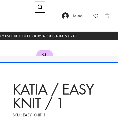
Se connecter
KATIA / EASY
KNIT / 1
SKU
SKU :
EASY_KNIT_1
EASY_KNIT_1