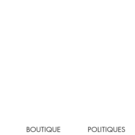
KATIA / EASY KNIT / 5 /
MARIN
Qte
10
BOUTIQUE
POLITIQUES
KATIA / EASY KNIT / 17