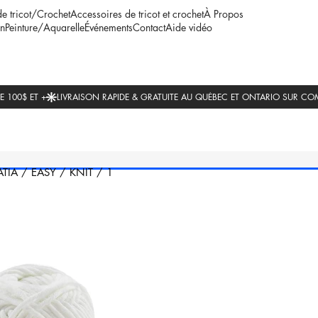
de tricot/Crochet
Accessoires de tricot et crochet
À Propos
n
Peinture/Aquarelle
Événements
Contact
Aide vidéo
ATIA
/
EASY
/
KNIT
/
1