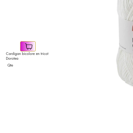
Cardigan bicolore en tricot
Dorotea
Qte