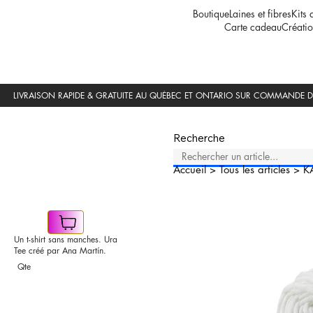
Boutique
Laines et fibres
Kits 
Carte cadeau
Créatio
Recherche
Accueil
>
Tous les articles
>
K
Un t-shirt sans manches. Ura
Tee créé par Ana Martín.
Qte