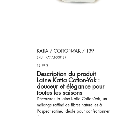
KATIA / COTTON-YAK / 139
SKU
SKU :
KATIA1008139
KATIA1008139
12,99 $
Prix
Description du produit
Laine Katia Cotton-Yak :
douceur et élégance pour
toutes les saisons
Découvrez la laine Katia Cotton-Yak, un
mélange raffiné de fibres naturelles à
l'aspect satiné. Idéale pour confectionner