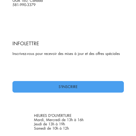
G0A 1E0, Canada
581-990-3379
INFOLETTRE
Inscrivez-vous pour recevoir des mises à jour et des offres spéciales
Oui, abonnez-moi à votre newsletter.
*
S'INSCRIRE
HEURES D'OUVERTURE
Mardi, Mercredi de 13h à 16h
Jeudi de 13h à 19h
Samedi de 10h à 12h