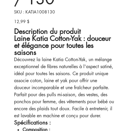
SKU
SKU :
KATIA1008130
KATIA1008130
12,99 $
Prix
Description du produit
Laine Katia Cotton-Yak : douceur
et élégance pour toutes les
saisons
Découvrez la laine Katia Cotton-Yak, un mélange
exceptionnel de fibres naturelles à l'aspect satiné,
idéal pour toutes les saisons. Ce produit unique
associe coton, laine et yak pour offrir une
douceur incomparable et une fraîcheur parfaite.
Parfait pour des pulls mi-saison, des vestes, des
ponchos pour femme, des vêtements pour bébé ou
encore des plaids tout doux. Facile à entretenir, il
est lavable en machine et conçu pour durer.
Spécifications :
Composition :