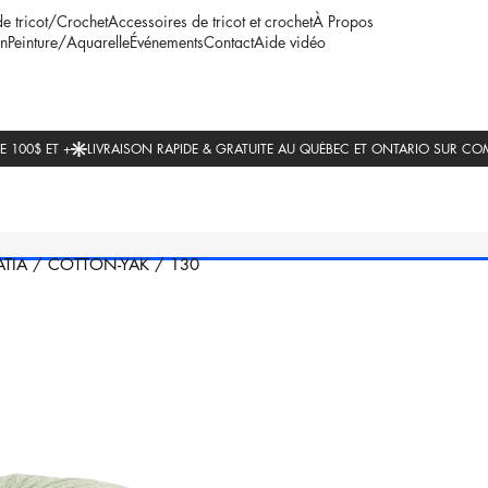
de tricot/Crochet
Accessoires de tricot et crochet
À Propos
n
Peinture/Aquarelle
Événements
Contact
Aide vidéo
ATIA
/
COTTON-YAK
/
130