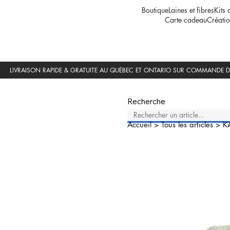
Boutique
Laines et fibres
Kits 
Carte cadeau
Créatio
Recherche
Accueil
>
Tous les articles
>
K