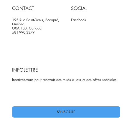
CONTACT
SOCIAL
195 Rue Saint-Denis, Beaupré,
Facebook
Québec
G0A 1E0, Canada
581-990-3379
INFOLETTRE
Inscrivez-vous pour recevoir des mises à jour et des offres spéciales
Oui, abonnez-moi à votre newsletter.
*
S'INSCRIRE