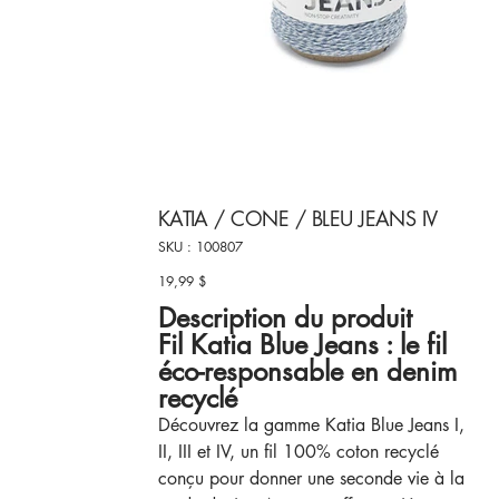
KATIA / CONE / BLEU JEANS IV
SKU
SKU :
100807
100807
19,99 $
Prix
Description du produit
Fil Katia Blue Jeans : le fil
éco-responsable en denim
recyclé
Découvrez la gamme Katia Blue Jeans I,
II, III et IV, un fil 100% coton recyclé
conçu pour donner une seconde vie à la