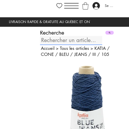
Se connecter
Recherche
Accueil
>
Tous les articles
>
KATIA
/
CONE
/
BLEU
/
JEANS
/
III
/
105