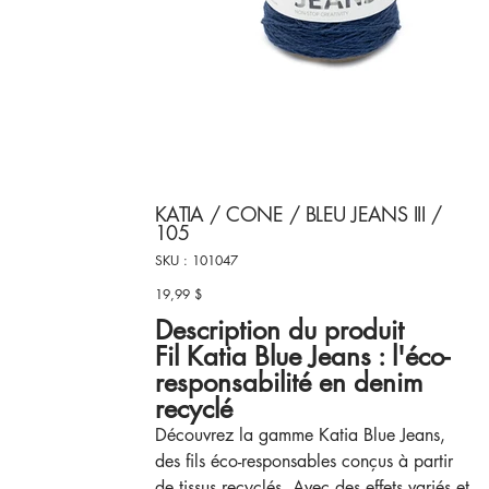
KATIA / CONE / BLEU JEANS III /
105
SKU
SKU :
101047
101047
19,99 $
Prix
Description du produit
Fil Katia Blue Jeans : l'éco-
responsabilité en denim
recyclé
Découvrez la gamme Katia Blue Jeans,
des fils éco-responsables conçus à partir
de tissus recyclés. Avec des effets variés et